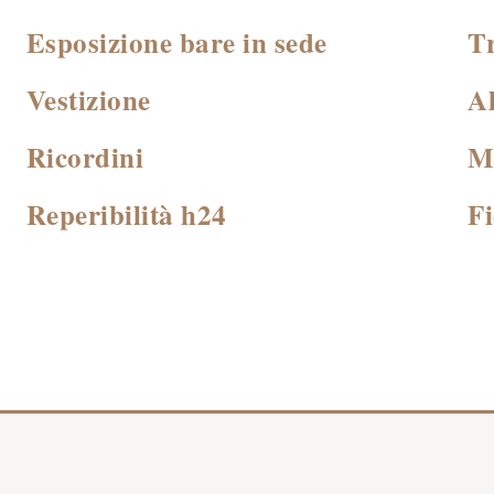
Esposizione bare in sede
T
Vestizione
A
Ricordini
M
Reperibilità h24
Fi