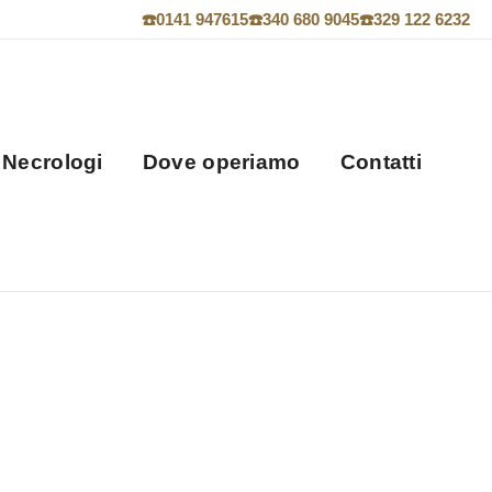
☎️
0141 947615
☎️
340 680 9045
☎️
329 122 6232
Necrologi
Dove operiamo
Contatti