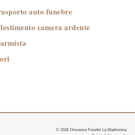
rasporto auto funebre
llestimento camera ardente
armista
ori
© 2026 Onoranze Funebri La Madonnina